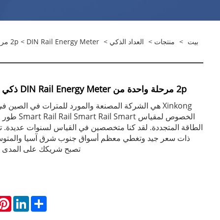
بيت
>
منتجات
>
العداد الذكي
>
DIN Rail Energy Meter
> 2p مرحلة واحدة من DIN Rail Energy Meter ذكي للطاقة المتجددة
2p مرحلة واحدة من DIN Rail Energy Meter ذكي للطاقة المتجددة
Xinkong هي الشركة المصنعة والمورد للمترات في الصين 
الخصوص لمقياس art
الطاقة المتجددة. لقد كنا متخصصين في القياس لسنوات عديدة. تتم
ذات سعر جيد وتغطي معظم أسواق جنوب شرق آسيا والمتوسط
تصبح شريكك على المدى ا
rest
LinkedIn
Share