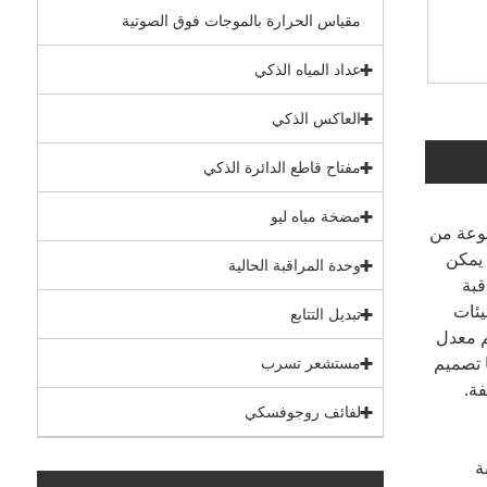
مقياس الحرارة بالموجات فوق الصوتية
عداد المياه الذكي
العاكس الذكي
مفتاح قاطع الدائرة الذكي
مضخة مياه ليو
نوعة من
 يمكن
وحدة المراقبة الحالية
قبة
يئات
تبديل التتابع
من المنتجات مع اتصال RS485 الواجهة ، دعم معدل
مادها تصميم
مستشعر تسرب
ة.
لفائف روجوفسكي
بة