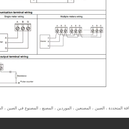
الساخنة: 2p المرحلة الواحدة من Din Rail Energy Meter للطاقة المتجددة ، الصين ، المصنعين ، الموردين ، المصنع ، المصنوع في الصين ،