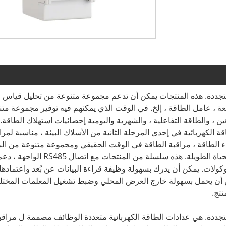
ة DIN Rail Energy Meter Smart للطاقة المتجددة. هذه المنتجات يمكن أن تدعم مجموعة متنوعة من تحليل قياس
أربعة ، عامل الطاقة ، إلخ. في الوقت الذي يمكنهم فيه توفير مجموعة مت
ن ، والطاقة التفاعلية ، والشهرية واليومية إحصائيات استهلاك الطاقة.
الكهربائية في إحدى المرحلة الثانية من الأسلاك البيئة ، مناسبة لمرا
ء الطاقة ، مراقبة الطاقة في الوقت الحقيقي ومجموعة متنوعة من الب
الأخرى ، لديها الوظائف المتعددة ، والاستقرار العالي و خصائص الحياة الطويلة. هذه سلسلة 
قصوى 38400 بت في الثانية ، ودعم اتصال Modbus بروتوكولات. يمكن أن يدرك بسهولة وظيفة قراءة البيانات عن بُعد واعت
كن أن يحمل بسهولة خارج العرض المحلي وضبط تشغيل المعلمات المختلف
نتج.
ة DIN Rail Energy Meter Smart للطاقة المتجددة. هي عدادات الطاقة الكهربائية متعددة الوظائف مصممة ل مراق