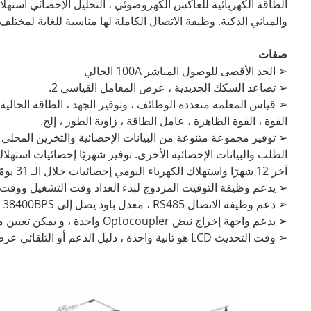
الطاقة الكهربائية للعاكس الكهروضوئي ، التحليل الإحصائي استهلا
والمباني الذكية. وظيفة الاتصال الكاملة لها مناسبة للغاية لمختلف أنظمة التحكم وأنظمة
صفات
➢ الحد الأقصى للوصول المباشر 100A الحالي
➢ تصاعد السكك الحديدية ، عرض المعامل القياسي 2.
➢ قياس المعلمة متعددة الوظائف ، وتوفير الجهد ، الطاقة الحالية ،
القوة ، القوة الظاهرة ، عامل الطاقة ، زاوية الطور ، إلخ.
➢ توفير مجموعة متنوعة من البيانات الإحصائية والتخزين المحلي و
الطلب والبيانات الإحصائية الأخرى. توفير شهريًا إحصائيات استهلاك
آخر 12 شهرًا واستهلاك الكهرباء اليومي إحصائيات خلال الـ 31 يومًا الماضية
➢ يدعم وظيفة التوقيت المزدوج لبدء العداد وقت التشغيل ووقت 
➢ دعم وظيفة الاتصال RS485 ، معدل باود يصل إلى 38400BPS ، دعم Modbus RTU.
➢ يدعم واجهة إخراج نبض Optocoupler واحدة ، و يمكن تعيين معلمات الإخراج.
➢ وقت التحديث LCD هو ثانية واحدة ، دليل الدعم أو التلقائي عرض التمرير (قابل للتكوين)