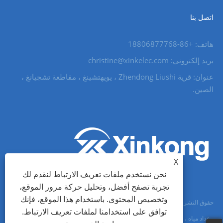
اتصل بنا
هاتف: +86-18806877768
بريد إلكتروني: christine@xinkelec.com
عنوان: قرية Zhendong Liushi ، يويهتشينغ ، مقاطعة تشجيانغ ،
الصين.
X
نحن نستخدم ملفات تعريف الارتباط لنقدم لك
تجربة تصفح أفضل، وتحليل حركة مرور الموقع،
وتخصيص المحتوى. باستخدام هذا الموقع، فإنك
حقوق النشر © 2023 Wenzhou Xinkong Imp & exp Co.، Ltd. - بادئ تشغيل ناعم
توافق على استخدامنا لملفات تعريف الارتباط.
، عداد مياه ، عداد مياه فوق صوتي - جميع الحقوق محفوظة.