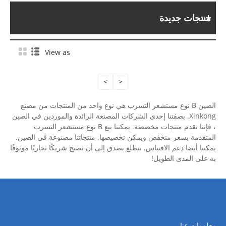
منتجات جديدة
View as
>
<
الصين B نوع مستشعر التسرب هي نوع واحد من المنتجات من مصنع
Xinkong. بصفتنا إحدى الشركات المصنعة الرائدة والموردين في الصين
، فإننا نقدم منتجات مخصصة. يمكننا بيع B نوع مستشعر التسرب
المتقدمة بسعر منخفض ويمكن تخصيصها. منتجاتنا مصنوعة في الصين.
يمكننا أيضا دعم الاقتباس. نتطلع بصدق إلى أن نصبح شريكًا تجاريًا موثوقًا
به على المدى الطويل!
معلومات عنا