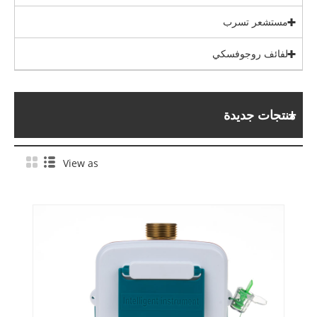
مستشعر تسرب
لفائف روجوفسكي
منتجات جديدة
View as