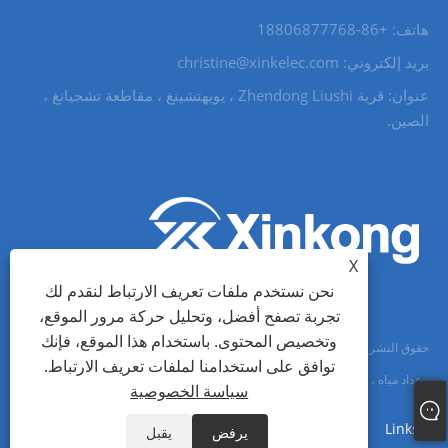
هاتف: +86-18806877768
بريد إلكتروني: christine@xinkelec.com
عنوان: قرية Zhendong Liushi ، يويهتشينغ ، مقاطعة تشجيانغ ،
الصين.
X
نحن نستخدم ملفات تعريف الارتباط لنقدم لك
تجربة تصفح أفضل، وتحليل حركة مرور الموقع،
وتخصيص المحتوى. باستخدام هذا الموقع، فإنك
حقوق النشر © 2023 Wenzhou Xinkong Imp & exp Co.، Ltd. - بادئ تشغيل ناعم
توافق على استخدامنا لملفات تعريف الارتباط.
، عداد مياه ، عداد مياه فوق صوتي - جميع الحقوق محفوظة.
سياسة الخصوصية
Links
Sitemap
RSS
XML
سياسة الخصوصية
يرفض
يقبل