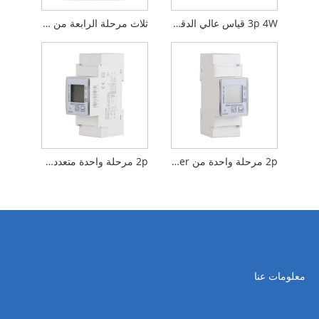
3p 4W قياس عالي الدقة DIN RAIL MEARE SMART
ثلاث مرحلة الرابعة من السلك DIN السكك الحديدية متعددة الوظائف
2p مرحلة واحدة من DIN Rail Energy Meter ذكي للطاقة المتجددة
2p مرحلة واحدة متعددة الوظائف DIN Rail Rail Meter
معلومات عنا