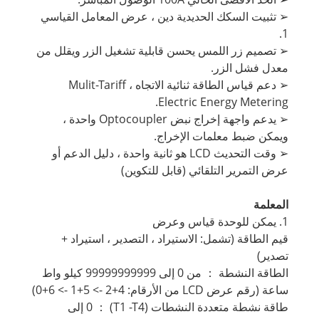
➢ تثبيت السكك الحديدية دين ، عرض المعامل القياسي
1.
➢ تصميم زر اللمس يحسن قابلية تشغيل الزر ويقلل من
معدل فشل الزر.
➢ دعم قياس الطاقة ثنائية الاتجاه ، Mulit-Tariff
Electric Energy Metering.
➢ يدعم واجهة إخراج نبض Optocoupler واحدة ،
ويمكن ضبط معلمات الإخراج.
➢ وقت التحديث LCD هو ثانية واحدة ، دليل الدعم أو
عرض التمرير التلقائي (قابل للتكوين)
المعلمة
1. يمكن للوحدة قياس وعرض
قيم الطاقة (تشمل: الاستيراد ، التصدير ، استيراد +
تصدير)
الطاقة النشطة ： من 0 إلى 99999999999 كيلو واط
ساعة (رقم عرض LCD من الأرقام: 4+2 -> 5+1 -> 6+0)
طاقة نشطة متعددة النشطات (T1 -T4) ： 0 إلى