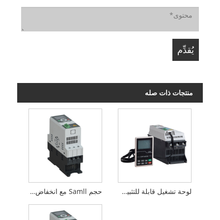
منتجات ذات صله
لوحة تشغيل قابلة للتثبيت عن بديلة مخصصة بديه
حجم Samll مع انخفاض الحرارة المدمجة في الممر الالتفاف الناعمة