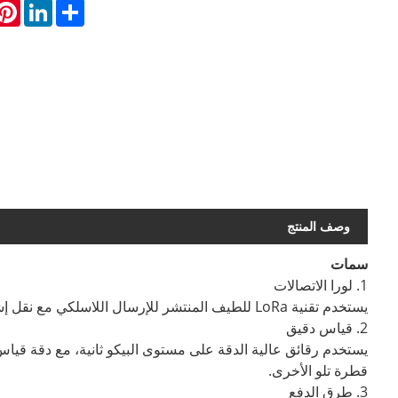
rest
LinkedIn
Share
وصف المنتج
سمات
1. لورا الاتصالات
يستخدم تقنية LoRa للطيف المنتشر للإرسال اللاسلكي مع نقل إشارة طويل المدى واختراق ومستقر.
2. قياس دقيق
يستخدم رقائق عالية الدقة على مستوى البيكو ثانية، مع دقة قي
قطرة تلو الأخرى.
3. طرق الدفع