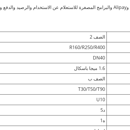
يدعم الدفع عبر الهاتف المحمول مثل حسابات WeChat الرسمية وAlipay والبرامج المصغرة للاستعلام عن الاستخدام والرصيد وال
الصف 2
R160/R250/R400
DN40
1.6 ميجا باسكال
الصف ب
T30/T50/T90
U10
د5
ه1