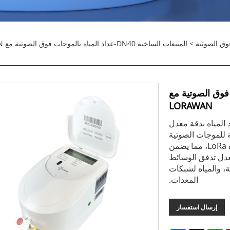
فوق الصوتية
> المبيعات الساخنة DN40-عداد المياه بالموجات فوق الصوتية مع LORAWAN
 بالموجات فوق الصوتية مع
LORAWAN
اد المياه بدقة معدل
 للموجات الصوتية
التي تمر عبر السائل. ويتم نقل البيانات لاسلكيًا من خلال وحدة LoRa، مما يضمن
دل تدفق الوسائط
ية، والمياه لشبكات
المعدات.
إرسال استفسار