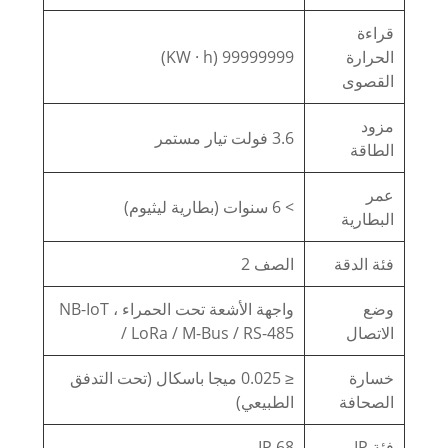
قراءة
الحرارة
99999999 (KW · h)
القصوى
مزود
3.6 فولت تيار مستمر
الطاقة
عمر
> 6 سنوات (بطارية ليثيوم)
البطارية
فئة الدقة
الصف 2
وضع
واجهة الأشعة تحت الحمراء ، NB-IoT
الاتصال
/ LoRa / M-Bus / RS-485
خسارة
≤ 0.025 ميجا باسكال (تحت التدفق
الصحافة
الطبيعي)
فئة IP
IP 68