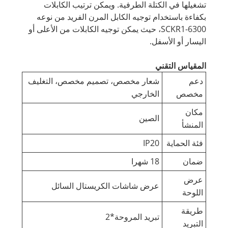
تشغيلها في الكتلة الطرفية. ويمكن ترتيب الكابلات
بكفاءة باستخدام توجيه الكابل المرن الفريد من نوعه
SCKR1-6300، حيث يمكن توجيه الكابلات من الأعلى أو
اليسار أو الأسفل.
المقياس التقني
دعم
شعار مخصص، تصميم مخصص، التغليف
مخصص
الخارجي
مكان
الصين
المنشأ
فئة الحماية
IP20
ضمان
18 شهرا
عرض
عرض شاشات الكريستال السائل
اللوحة
طريقة
تبريد المروحة*2
التبريد