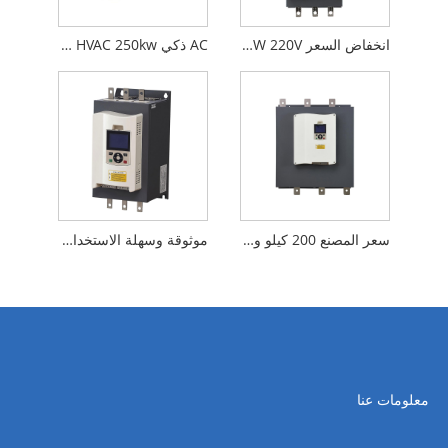
انخفاض السعر 18.5KW 220V إلى 690V بداية ناعمة للتيار المتردد ثلاثي الطور لمضخة المياه
AC ذكي Starter HVAC 250kw
سعر المصنع 200 كيلو وات 3 مراحل مدمج في محرك التيار المتردد الالتفافي لاستغلال النفط
موثوقة وسهلة الاستخدام 75KW AC Soft Starter لحماية محرك التيار المتردد الكهربائي
معلومات عنا