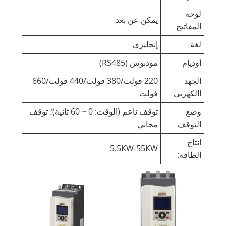
لوحة
يمكن عن بعد
المفاتيح
لغة
إنجليزي
أوديإم
مودبوس (RS485)
الجهد
220 فولت/380 فولت/440 فولت/660
االكهربى
فولت
وضع
توقف ناعم (الوقت: 0 ~ 60 ثانية)؛ توقف
التوقف
مجاني
انتاج
5.5KW-55KW
الطاقة: