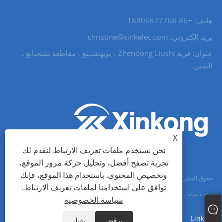
هاتف: +86-18806877768
بريد إلكتروني: christine@xinkelec.com
عنوان: قرية Zhendong Liushi ، يويهتشينغ ، مقاطعة تشجيانغ ،
الصين.
X
نحن نستخدم ملفات تعريف الارتباط لنقدم لك
تجربة تصفح أفضل، وتحليل حركة مرور الموقع،
وتخصيص المحتوى. باستخدام هذا الموقع، فإنك
حقوق النشر © 2023 Wenzhou Xinkong Imp & exp Co.، Ltd. - بادئ تشغيل ناعم
توافق على استخدامنا لملفات تعريف الارتباط.
، عداد مياه ، عداد مياه فوق صوتي - جميع الحقوق محفوظة.
سياسة الخصوصية
Links
Sitemap
RSS
XML
سياسة الخصوصية
يرفض
يقبل