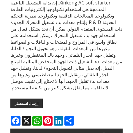
Xinkong AC soft starter. إن بداية التشغيل الناعمة
المدمجة هي استخدام تكنولوجيا إلكترونيات الطاقة
وتكنولوجيا المعالجات الدقيقة وتكنولوجيا نظرية التحكم
الحديثة R & D وإنتاج معدات بدء تشغيل المحرك الجديدة
ذات المستوى المتقدم الدولي يمكن أن تحد بشكل فعال من
استخدام جهد بدء تشغيل المحرك ، يمكن استخدامه على
نطاق واسع في المراوح والمضخات والناقلات والضواغط
وغيرها من المعدات الثقيلة، وهو تحويل النجم / الدلتا،
وتقليل جهد الجذر التلقائي، وجهد باك المغنطرون وغيرها
من معدات بدء التشغيل ذات الجهد المنخفض المثالية للمنتج
البديل. إنه بديل مثالي لتحويل النجوم/الدلتا، وتقليل جهد
الجذر التلقائي، وتقليل الجهد المغناطيسي وغيرها من
معدات بدء تقليل الجهد. أنها لا تحتاج إلى تثبيت موصل
الالتفافية، مما يقلل بشكل كبير من تكلفة المستخدم.
إرسال استفسار
Facebook
WhatsApp
X
Pinterest
LinkedIn
Share