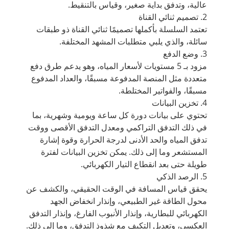
عالية، وتدفق بداية صغير، وقياس بالتنقيط.
2. تصميم ثنائي القناة
تعتمد السلسلة بأكملها تصميمًا ثنائي القناة ذو طبقات
سائلة، والذي يلبي متطلبات المشهد المختلفة.
3. وضع الدفع
مزود بـ 5 مستويات لأسعار المياه، وهو يدعم طرق دفع
متعددة مثل المنصة المدفوعة مسبقًا، والعداد المدفوع
مسبقًا، والفواتير المختلطة.
4. تخزين البيانات
تحتوي على بيانات دورة كل ساعة ويومية وشهرية، بما
في ذلك التدفق التراكمي ومعدل التدفق الأقصى ووقت
تدفق المياه والحد الأدنى لدرجة الحرارة وقوة إشارة
المستشعر وما إلى ذلك. يمكن تخزين البيانات لفترة
طويلة حتى بعد انقطاع التيار الكهربائي.
5. الرصد الذكي
يحقق قياس المسافة في الوقت الحقيقي، والكشف عن
محول الطاقة غير الطبيعي، وإنذار انخفاض الجهد
الكهربائي للبطارية، وإنذار الأنبوب الفارغ، وإنذار التدفق
العكسي، وتعديل التكيف مع شذوذ التدفق، وما إلى ذلك.