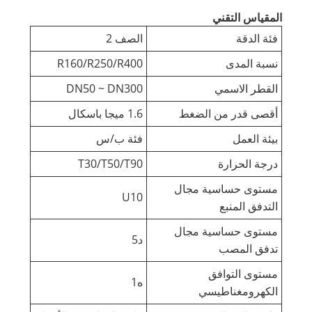
المقياس التقني
فئة الدقة
الصف 2
نسبة المدى
R160/R250/R400
القطر الاسمي
DN50 ~ DN300
أقصى قدر من الضغط
1.6 ميجا باسكال
بيئة العمل
فئة ب/س
درجة الحرارة
T30/T50/T90
مستوى حساسية مجال
U10
التدفق المنبع
مستوى حساسية مجال
د5
تدفق المصب
مستوى التوافق
ه1
الكهرومغناطيسي