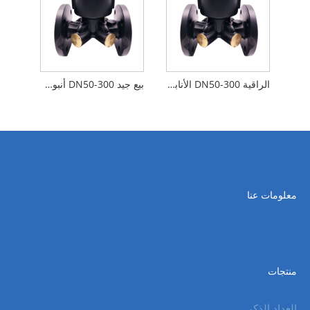
الراقية DN50-300 الأنابيب الكبيرة شفة المياه بالموجات فوق الصوتية متر مع NB-IOT
بيع جيد DN50-300 أنبوب كبير شفة عداد المياه بالموجات فوق الصوتية مع RS485 Modbus (m-bus)
معلومات عنا
منتجات
العداد الذكي